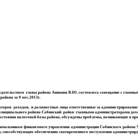
седательством главы района Аникина В.Ю. состоялось совещание с главны
айона за 9 мес.2013г.
раторов
доходов,
и должностные лица ответственные за администрирование
муниципального района Собинский
район
главными администраторами дох
 состояния налоговой базы района, обсуждены проблемы, возникающие в пр
начальником финансового управления администрации Собинского района М
ер, способствующих обеспечению своевременного поступления администри