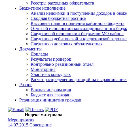
Реестры расходных обязательств
Бюджетное исполнение
Анализ недоимки и поступления доходов в бюд
Сводная бюджетная роспись
Кассовый план исполнения районного бюджета
Отчет об исполнении консолидированного бюдж
Сведения об исполнении бюджетов МО района
Сведения о дебиторской и кредиторской задолж
Сведения о долговых обязательствах
Документы
Доклады
Результаты проверок
Контрольно-ревизионный отдел
Мониторинг
Участие в конкурсах
Расчет распределения дотаций на выравнивание
Разное
Важная информация
Бюджет для граждан
Реализация инициатив граждан
Индекс материала
Мероприятия
14.07.2015 Совещание