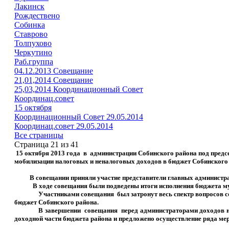
Лакинск
Рождествено
Собинка
Ставрово
Толпухово
Черкутино
Раб.группа
04.12.2013 Совещание
21,01,2014 Совещание
25,03,2014 Координационный Совет
Координац.совет
15 октября
Координационный Совет 29.05.2014
Координац.совет 29.05.2014
Все страницы
Страница 21 из 41
15 октября 2013 года в администрации Собинского района под пред
мобилизации налоговых и неналоговых доходов в бюджет Собинского р
В совещании приняли участие представители главных админист
В ходе совещания были подведены итоги исполнения бюджета 
Участниками совещания
был затронут весь спектр вопросов
бюджет Собинского района.
В завершении
совещания
перед администраторами доходов 
доходной части бюджета района и предложено осуществление ряда м