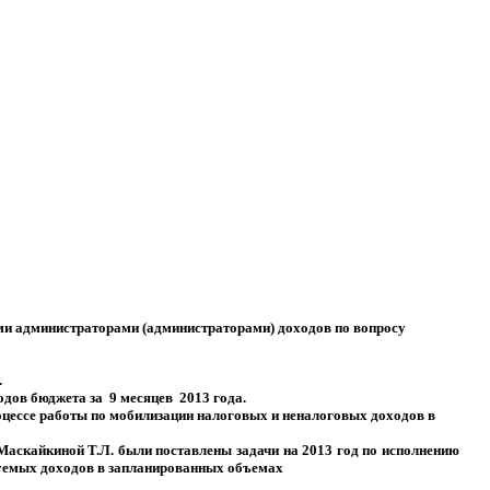
ми администраторами (администраторами) доходов по вопросу
.
одов бюджета за
9 месяцев
2013 года.
оцессе работы по мобилизации налоговых и неналоговых доходов в
аскайкиной Т.Л. были поставлены задачи на 2013 год по исполнению
руемых доходов в запланированных объемах