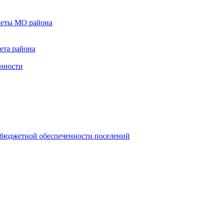
жеты МО района
ета района
енности
 бюджетной обеспеченности поселений