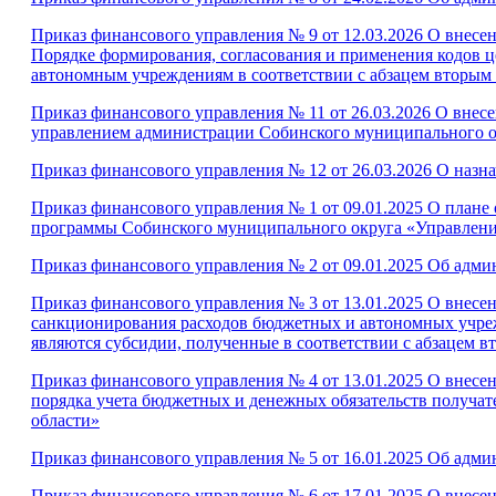
Приказ финансового управления № 9 от 12.03.2026 О внесе
Порядке формирования, согласования и применения кодов
автономным учреждениям в соответствии с абзацем вторым п
Приказ финансового управления № 11 от 26.03.2026 О вн
управлением администрации Собинского муниципального ок
Приказ финансового управления № 12 от 26.03.2026 О наз
Приказ финансового управления № 1 от 09.01.2025 О плане
программы Собинского муниципального округа «Управлен
Приказ финансового управления № 2 от 09.01.2025 Об адм
Приказ финансового управления № 3 от 13.01.2025 О внесе
санкционирования расходов бюджетных и автономных учре
являются субсидии, полученные в соответствии с абзацем в
Приказ финансового управления № 4 от 13.01.2025 О внесе
порядка учета бюджетных и денежных обязательств получат
области»
Приказ финансового управления № 5 от 16.01.2025 Об адм
Приказ финансового управления № 6 от 17.01.2025 О внесе