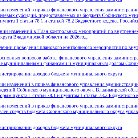
нии изменений в приказ финансового управления администраци
 целевых субсидий, предоставляемых из бюджета Собинского м
ункта 1 статьи 78.1 и статьей 78.2 Бюджетного кодекса Россий
есении изменений в План контрольных мероприятий по внутрен
руга Владимирской области на 2026год.
начении проведения планового контрольного мероприятия по в
 основных вопросов работы финансового управления администр
ие муниципальными финансами и муниципальным долгом Собин
инистрировании доходов бюджета муниципального округа
нии изменений в приказ финансового управления администрации
ждений Собинского муниципального округа Владимирской облас
торым пункта 1 статьи 78.1 и пунктом 1 статьи 78.2 Бюджетного
нии изменений в приказ финансового управления администраци
елей средств бюджета Собинского муниципального округа упра
инистрировании доходов бюджета муниципального округа
нии изменений в приказ финансового управления администраци