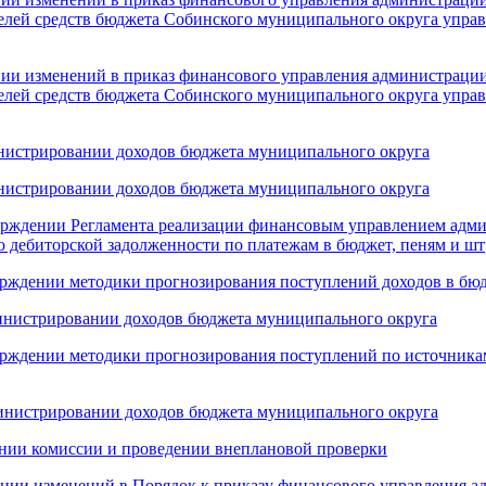
елей средств бюджета Собинского муниципального округа упра
нии изменений в приказ финансового управления администраци
елей средств бюджета Собинского муниципального округа упра
инистрировании доходов бюджета муниципального округа
инистрировании доходов бюджета муниципального округа
верждении Регламента реализации финансовым управлением адм
 дебиторской задолженности по платежам в бюджет, пеням и ш
верждении методики прогнозирования поступлений доходов в бю
министрировании доходов бюджета муниципального округа
верждении методики прогнозирования поступлений по источни
министрировании доходов бюджета муниципального округа
ании комиссии и проведении внеплановой проверки
ении изменений в Порядок к приказу финансового управления а