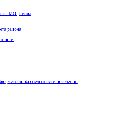
жеты МО района
ета района
енности
 бюджетной обеспеченности поселений