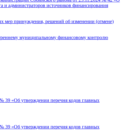
га и администраторов источников финансирования
х мер принуждения, решений об изменении (отмене)
нутреннему муниципальному финансовому контролю
 № 39 «Об утверждении перечня кодов главных
 № 39 «Об утверждении перечня кодов главных